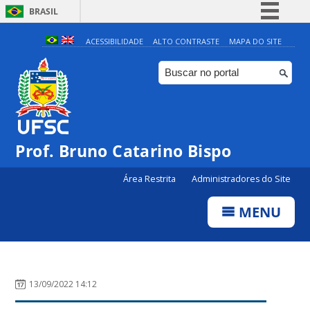
BRASIL
Simplifique!
ACESSIBILIDADE
ALTO CONTRASTE
MAPA DO SITE
Comunica BR
Participe
Acesso à informação
Legislação
Prof. Bruno Catarino Bispo
Canais
Área Restrita
Administradores do Site
MENU
13/09/2022 14:12