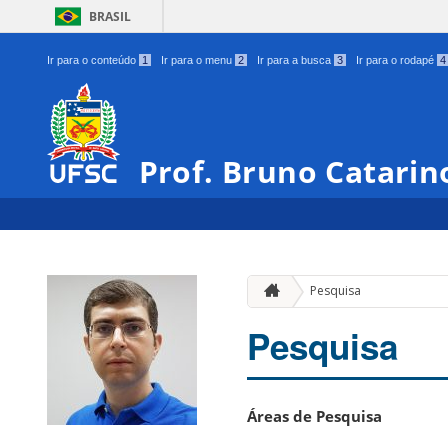
BRASIL
Ir para o conteúdo
1
Ir para o menu
2
Ir para a busca
3
Ir para o rodapé
4
Prof. Bruno Catarin
Pesquisa
Pesquisa
Áreas de Pesquisa