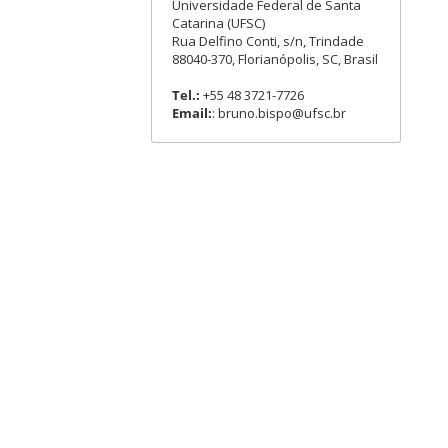
Universidade Federal de Santa
Catarina (UFSC)
Rua Delfino Conti, s/n, Trindade
88040-370, Florianópolis, SC, Brasil
Tel.:
+55 48 3721-7726
Email:
: bruno.bispo@ufsc.br