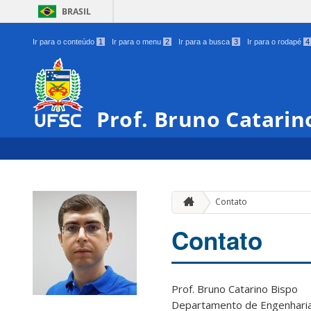
BRASIL
Ir para o conteúdo
1
Ir para o menu
2
Ir para a busca
3
Ir para o rodapé
4
Prof. Bruno Catarin
Contato
Contato
Prof. Bruno Catarino Bispo
Departamento de Engenharia E