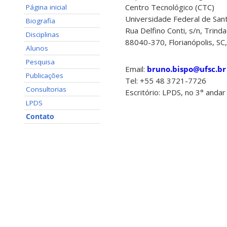
Centro Tecnológico (CTC)
Página inicial
Universidade Federal de Sant
Biografia
Rua Delfino Conti, s/n, Trind
Disciplinas
88040-370, Florianópolis, SC,
Alunos
Pesquisa
Email:
bruno.bispo@ufsc.br
Publicações
Tel: +55 48 3721-7726
Consultorias
Escritório: LPDS, no 3° anda
LPDS
Contato