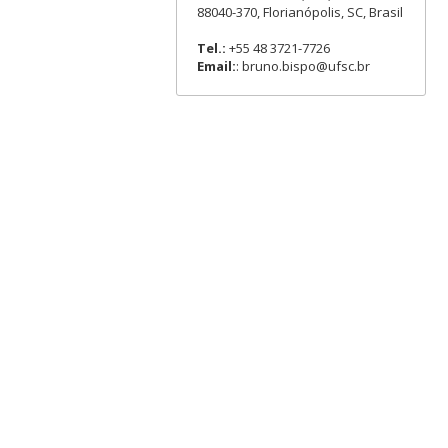
88040-370, Florianópolis, SC, Brasil
Tel.:
+55 48 3721-7726
Email:
: bruno.bispo@ufsc.br