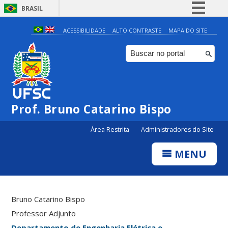
BRASIL
Simplifique!
ACESSIBILIDADE
ALTO CONTRASTE
MAPA DO SITE
Comunica BR
Participe
Acesso à informação
Legislação
Prof. Bruno Catarino Bispo
Canais
Área Restrita
Administradores do Site
MENU
Bruno Catarino Bispo
Professor Adjunto
Departamento de Engenharia Elétrica e